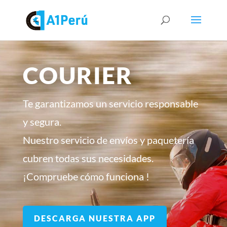
COURIER
Te garantizamos un servicio responsable
y segura.
Nuestro servicio de envíos y paquetería
cubren todas sus necesidades.
¡Compruebe cómo funciona !
DESCARGA NUESTRA APP